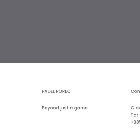
PADEL POREČ
Con
Beyond just a game
Gla
Tar
+38