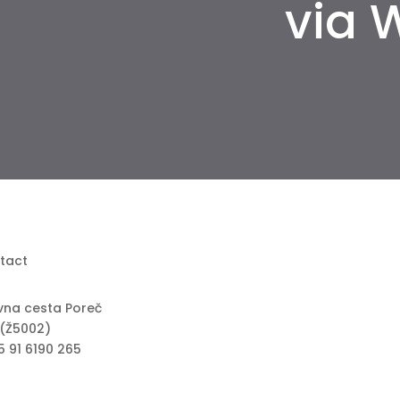
via 
tact
vna cesta Poreč
 (Ž5002)
5 91 6190 265